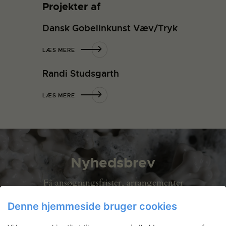
Projekter af
Dansk Gobelinkunst Væv/Tryk
LÆS MERE
Randi Studsgarth
LÆS MERE
Nyhedsbrev
Få ansøgningsfrister, arrangementer
og artikler direkte i din indbakke.
Denne hjemmeside bruger cookies