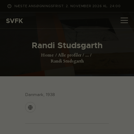
NÆSTE ANSØGNINGSFRIST: 2. NOVEMBER 2026 KL. 24:00
SVFK
SVFK
DET SKER
Randi Studsgarth
PROJEKTER
Home
Alle profiler
...
CHANNEL
Randi Studsgarth
ANSØG
OM SVFK
ENGLISH
Danmark, 1938