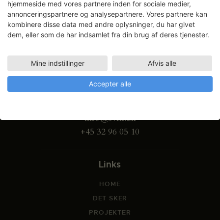
hjemmeside med vores partnere inden for sociale medier,
annonceringspartnere og analysepartnere. Vores partnere kan
kombinere disse data med andre oplysninger, du har givet
dem, eller som de har indsamlet fra din brug af deres tjenester.
Mine indstillinger
Afvis alle
Gammel Dok Pakhus
Accepter alle
Strandgade 27 B
1401 København K
info@svfk.dk
+45 32 96 05 10
Links
HOME
DET SKER
PROJEKTER