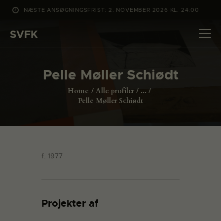
NÆSTE ANSØGNINGSFRIST: 2. NOVEMBER 2026 KL. 24:00
SVFK
SVFK
DET SKER
Pelle Møller Schiødt
PROJEKTER
Home
Alle profiler
...
CHANNEL
Pelle Møller Schiødt
ANSØG
OM SVFK
ENGLISH
f. 1977
Projekter af