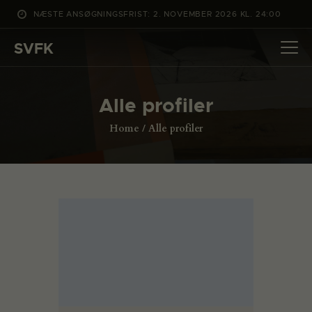
NÆSTE ANSØGNINGSFRIST: 2. NOVEMBER 2026 KL. 24:00
SVFK
SVFK
DET SKER
Alle profiler
PROJEKTER
Home
Alle profiler
CHANNEL
ANSØG
OM SVFK
ENGLISH