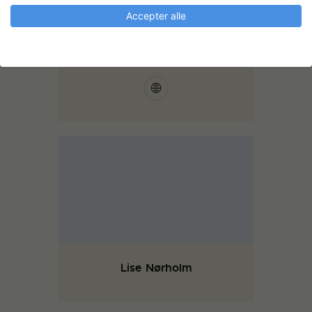
Accepter alle
Svend Onø
Lise Nørholm