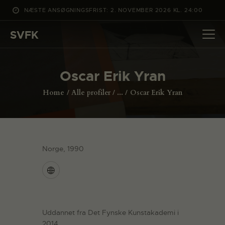
NÆSTE ANSØGNINGSFRIST: 2. NOVEMBER 2026 KL. 24:00
SVFK
SVFK
DET SKER
Oscar Erik Yran
PROJEKTER
Home
Alle profiler
...
Oscar Erik Yran
CHANNEL
ANSØG
OM SVFK
Norge, 1990
ENGLISH
Uddannet fra Det Fynske Kunstakademi i
2014.