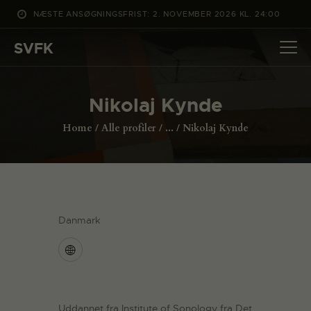
NÆSTE ANSØGNINGSFRIST: 2. NOVEMBER 2026 KL. 24:00
SVFK
SVFK
DET SKER
Nikolaj Kynde
PROJEKTER
Home
Alle profiler
...
Nikolaj Kynde
CHANNEL
ANSØG
OM SVFK
ENGLISH
Danmark
Uddannet fra Institute of Sonology fra Det