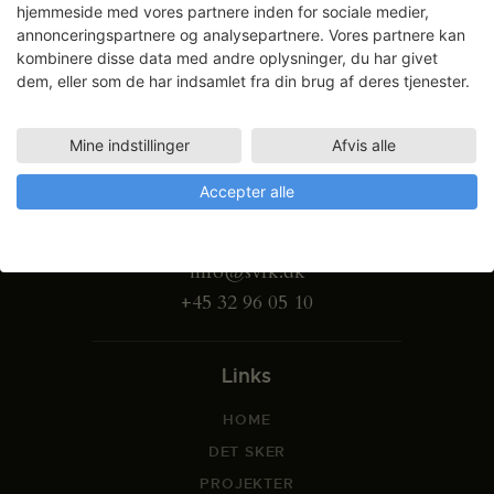
hjemmeside med vores partnere inden for sociale medier,
annonceringspartnere og analysepartnere. Vores partnere kan
kombinere disse data med andre oplysninger, du har givet
dem, eller som de har indsamlet fra din brug af deres tjenester.
Mine indstillinger
Afvis alle
Gammel Dok Pakhus
Accepter alle
Strandgade 27 B
1401 København K
info@svfk.dk
+45 32 96 05 10
Links
HOME
DET SKER
PROJEKTER