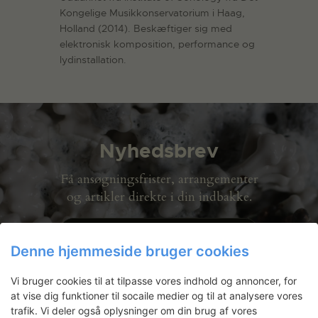
Kongelige Musikkonservatorium i Haag,
Holland (2014). Beskæftiger sig med
elektronisk komposition, performance og
lydinstallation.
Nyhedsbrev
Få ansøgningsfrister, arrangementer
og artikler direkte i din indbakke.
Denne hjemmeside bruger cookies
Vi bruger cookies til at tilpasse vores indhold og annoncer, for
at vise dig funktioner til socaile medier og til at analysere vores
trafik. Vi deler også oplysninger om din brug af vores