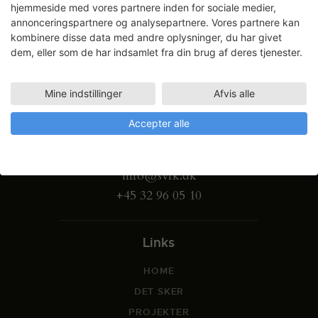
hjemmeside med vores partnere inden for sociale medier,
annonceringspartnere og analysepartnere. Vores partnere kan
kombinere disse data med andre oplysninger, du har givet
dem, eller som de har indsamlet fra din brug af deres tjenester.
Mine indstillinger
Afvis alle
Gammel Dok Pakhus
Accepter alle
Strandgade 27 B
1401 København K
info@svfk.dk
+45 32 96 05 10
Links
HOME
DET SKER
PROJEKTER