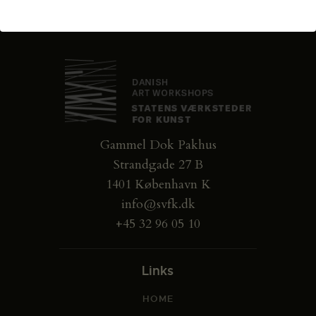
Gammel Dok Pakhus
Strandgade 27 B
1401 København K
info@svfk.dk
+45 32 96 05 10
Links
HOME