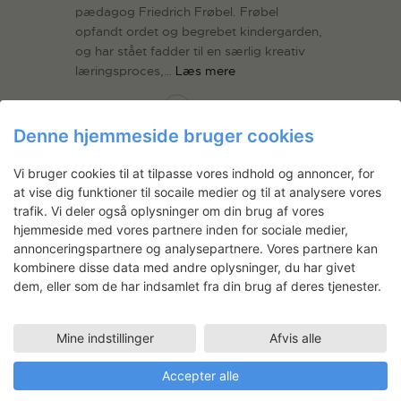
pædagog Friedrich Frøbel. Frøbel
opfandt ordet og begrebet kindergarden,
og har stået fadder til en særlig kreativ
læringsproces,…
Læs mere
LÆS MERE
Denne hjemmeside bruger cookies
Vi bruger cookies til at tilpasse vores indhold og annoncer, for
at vise dig funktioner til socaile medier og til at analysere vores
trafik. Vi deler også oplysninger om din brug af vores
Nyhedsbrev
hjemmeside med vores partnere inden for sociale medier,
annonceringspartnere og analysepartnere. Vores partnere kan
Få ansøgningsfrister, arrangementer
kombinere disse data med andre oplysninger, du har givet
og artikler direkte i din indbakke.
dem, eller som de har indsamlet fra din brug af deres tjenester.
Mine indstillinger
Afvis alle
Accepter alle