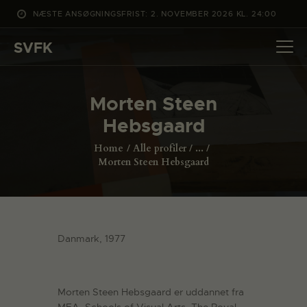
NÆSTE ANSØGNINGSFRIST: 2. NOVEMBER 2026 KL. 24:00
SVFK
SVFK
DET SKER
Morten Steen
PROJEKTER
Hebsgaard
CHANNEL
Home
Alle profiler
...
ANSØG
Morten Steen Hebsgaard
OM SVFK
ENGLISH
Danmark, 1977
Morten Steen Hebsgaard er uddannet fra
MFA, Schools of Visual Arts, The Royal