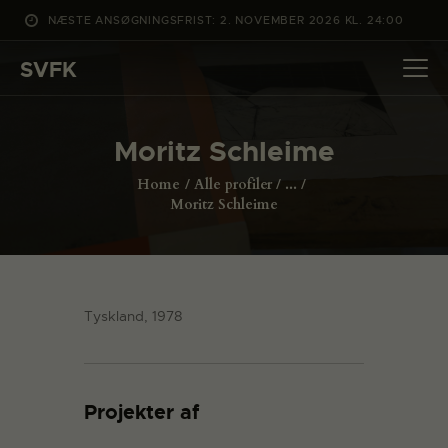
NÆSTE ANSØGNINGSFRIST: 2. NOVEMBER 2026 KL. 24:00
SVFK
SVFK
DET SKER
Moritz Schleime
PROJEKTER
Home
Alle profiler
...
CHANNEL
Moritz Schleime
ANSØG
OM SVFK
ENGLISH
Tyskland, 1978
Projekter af