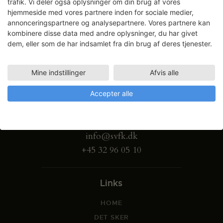
trafik. Vi deler også oplysninger om din brug af vores
hjemmeside med vores partnere inden for sociale medier,
annonceringspartnere og analysepartnere. Vores partnere kan
kombinere disse data med andre oplysninger, du har givet
dem, eller som de har indsamlet fra din brug af deres tjenester.
Mine indstillinger
Afvis alle
Gammel Dok Pakhus
Accepter alle
Strandgade 27 B
1401 København K
info@svfk.dk
+45 32 96 05 10
Links
HOME
DET SKER