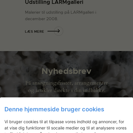
Udstilling LARMgalleri
Malerier til udstilling på LARMgalleri i
december 2008.
LÆS MERE
Nyhedsbrev
Få ansøgningsfrister, arrangementer
og artikler direkte i din indbakke.
Denne hjemmeside bruger cookies
Vi bruger cookies til at tilpasse vores indhold og annoncer, for
at vise dig funktioner til socaile medier og til at analysere vores