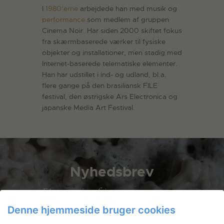
I
1980’erne
arbejdede han med musik og
performance
som medlem af gruppen
Cinema Noir. Har siden 2000 skiftet fokus
fra skærmbaserede værker til fysiske
objekter og installationer, men stadig med
Internet-baserede telematiske elementer.
Han har udstillet i ind- og udland, bl.a.
flere gange på den brasiliansk FILE
festival, den østrigske Ars Electronica og
japanske Media Art Festival.
Nyhedsbrev
Få ansøgningsfrister, arrangementer
og artikler direkte i din indbakke.
Denne hjemmeside bruger cookies