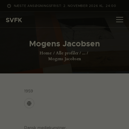
NÆSTE ANSØGNINGSFRIST: 2. NOVEMBER 2026 KL. 24:00
SVFK
SVFK
DET SKER
Mogens Jacobsen
PROJEKTER
Home
Alle profiler
...
CHANNEL
Mogens Jacobsen
ANSØG
OM SVFK
ENGLISH
1959
Dansk mediekunstner.