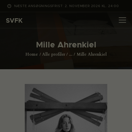
NÆSTE ANSØGNINGSFRIST: 2. NOVEMBER 2026 KL. 24:00
SVFK
SVFK
DET SKER
Mille Ahrenkiel
PROJEKTER
Home
Alle profiler
...
Mille Ahrenkiel
CHANNEL
ANSØG
OM SVFK
ENGLISH