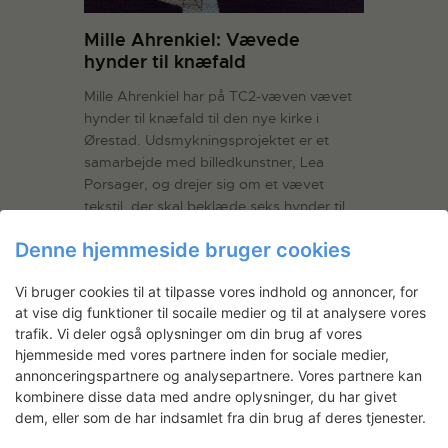
Mille Ahrenkiel: Vævede
hynder til knæfald
Mille Ahrenkiel har på TC2-væven vævet
hynder til knæfald til den nye kirke i
Ørestad. Udsmykningsprojektet er et
samarbejde med billedkunstner, Lea
Porsager, og drejer sig om et vævet
tekstil, der skal beklæde seks hynder til
knæfald i trækirken, tegnet af Henning
Denne hjemmeside bruger cookies
Larsen Architects.
Vi bruger cookies til at tilpasse vores indhold og annoncer, for
LÆS MERE
at vise dig funktioner til socaile medier og til at analysere vores
trafik. Vi deler også oplysninger om din brug af vores
hjemmeside med vores partnere inden for sociale medier,
annonceringspartnere og analysepartnere. Vores partnere kan
kombinere disse data med andre oplysninger, du har givet
dem, eller som de har indsamlet fra din brug af deres tjenester.