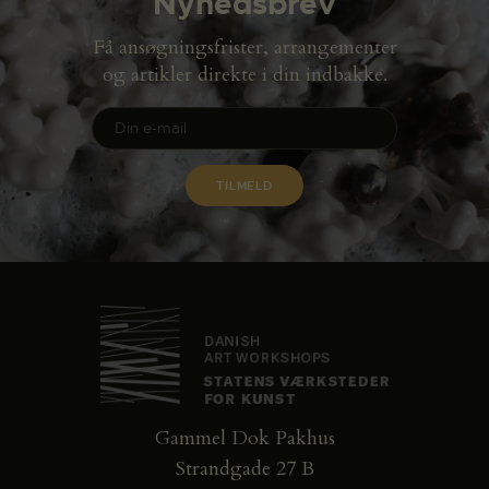
Nyhedsbrev
Få ansøgningsfrister, arrangementer
og artikler direkte i din indbakke.
Gammel Dok Pakhus
Strandgade 27 B