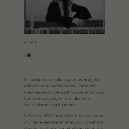
f. 1998
Er uddannet tekstildesigner og arbejder
primært med skaftevæven. I arbejdet
med væven og tekstilet fokuserer hun på,
hvordan vævningen formidler vores
fælles historie og kulturarv.
I efteråret 2023 arbejdede hun som væver
i to væveværksteder i Perugia og Genova
i Italien. Her lærte hun at arbejde med det