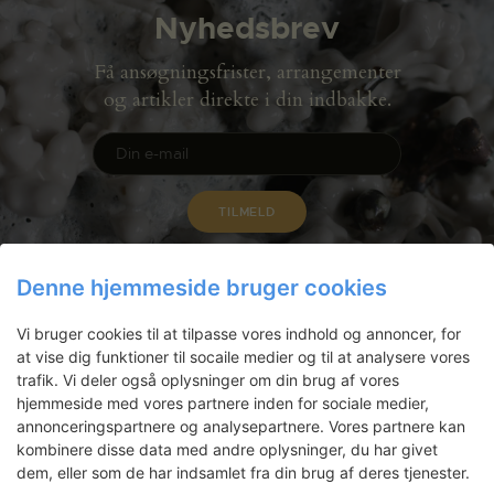
Nyhedsbrev
Få ansøgningsfrister, arrangementer
og artikler direkte i din indbakke.
Denne hjemmeside bruger cookies
Vi bruger cookies til at tilpasse vores indhold og annoncer, for
at vise dig funktioner til socaile medier og til at analysere vores
trafik. Vi deler også oplysninger om din brug af vores
hjemmeside med vores partnere inden for sociale medier,
annonceringspartnere og analysepartnere. Vores partnere kan
kombinere disse data med andre oplysninger, du har givet
Gammel Dok Pakhus
dem, eller som de har indsamlet fra din brug af deres tjenester.