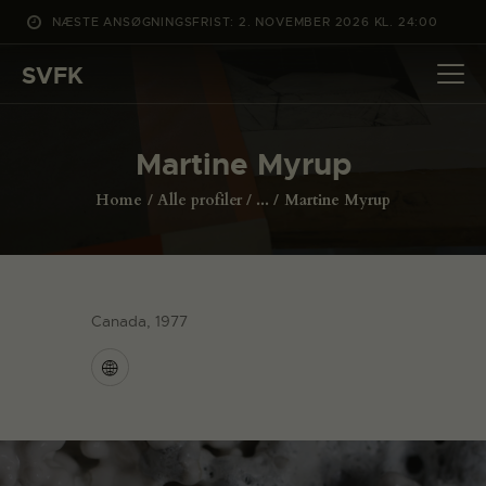
NÆSTE ANSØGNINGSFRIST: 2. NOVEMBER 2026 KL. 24:00
SVFK
SVFK
DET SKER
Martine Myrup
PROJEKTER
Home
Alle profiler
...
Martine Myrup
CHANNEL
ANSØG
OM SVFK
Canada, 1977
ENGLISH