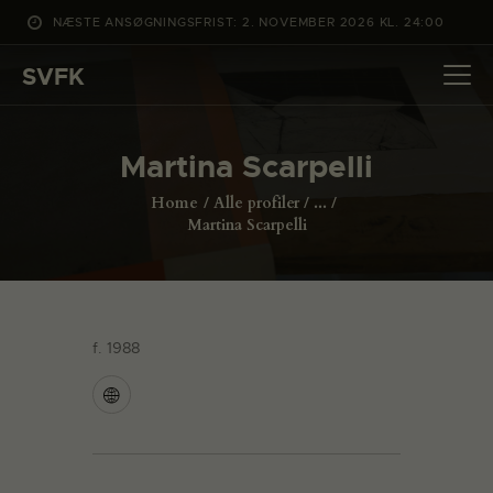
NÆSTE ANSØGNINGSFRIST: 2. NOVEMBER 2026 KL. 24:00
SVFK
SVFK
DET SKER
Martina Scarpelli
PROJEKTER
Home
Alle profiler
...
CHANNEL
Martina Scarpelli
ANSØG
OM SVFK
ENGLISH
f. 1988