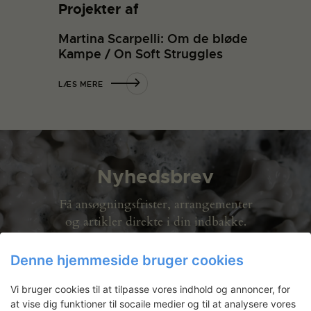
Projekter af
Martina Scarpelli: Om de bløde
Kampe / On Soft Struggles
LÆS MERE
Nyhedsbrev
Få ansøgningsfrister, arrangementer
og artikler direkte i din indbakke.
Denne hjemmeside bruger cookies
Vi bruger cookies til at tilpasse vores indhold og annoncer, for
at vise dig funktioner til socaile medier og til at analysere vores