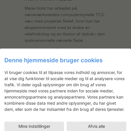
Marie Holst har arbejdet på
væveværkstedets computerstyrede TC2-
væv med projektet Relief, hvor hun har
eksperimenteret med at skabe en
reliefvirkning og en illusion af dybde i den
todimensionelle vævede flade.
LÆS MERE
Denne hjemmeside bruger cookies
Vi bruger cookies til at tilpasse vores indhold og annoncer, for
at vise dig funktioner til socaile medier og til at analysere vores
trafik. Vi deler også oplysninger om din brug af vores
hjemmeside med vores partnere inden for sociale medier,
annonceringspartnere og analysepartnere. Vores partnere kan
kombinere disse data med andre oplysninger, du har givet
dem, eller som de har indsamlet fra din brug af deres tjenester.
Marie Holst Lorenzen: Cry Me a
River
Mine indstillinger
Afvis alle