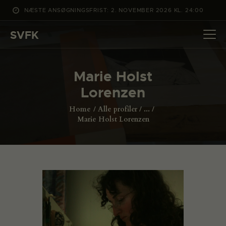
NÆSTE ANSØGNINGSFRIST: 2. NOVEMBER 2026 KL. 24:00
SVFK
SVFK
DET SKER
Marie Holst
PROJEKTER
Lorenzen
CHANNEL
Home
Alle profiler
...
ANSØG
Marie Holst Lorenzen
OM SVFK
ENGLISH