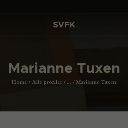
DET SKER
PROJEKTER
SVFK
SVFK
CHANNEL
ANSØG
Marianne Tuxen
OM SVFK
ENGLISH
Home
Alle profiler
...
Marianne Tuxen