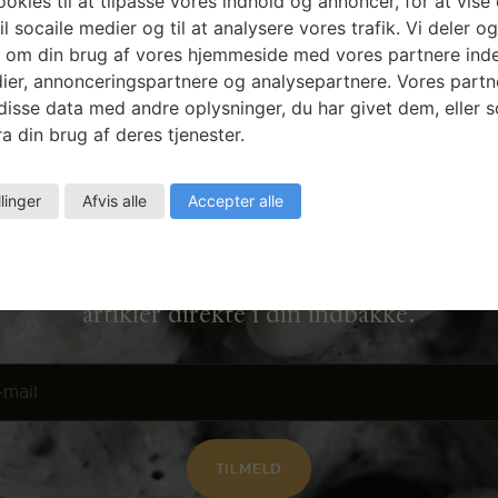
okies til at tilpasse vores indhold og annoncer, for at vise 
il socaile medier og til at analysere vores trafik. Vi deler o
 om din brug af vores hjemmeside med vores partnere inde
ier, annonceringspartnere og analysepartnere. Vores partn
isse data med andre oplysninger, du har givet dem, eller 
a din brug af deres tjenester.
Nyhedsbrev
llinger
Afvis alle
Accepter alle
Få ansøgningsfrister, arrangementer og
artikler direkte i din indbakke.