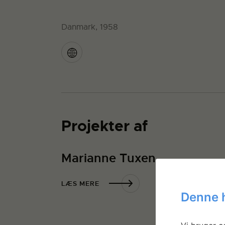
Danmark, 1958
Projekter af
Marianne Tuxen
LÆS MERE
Denne 