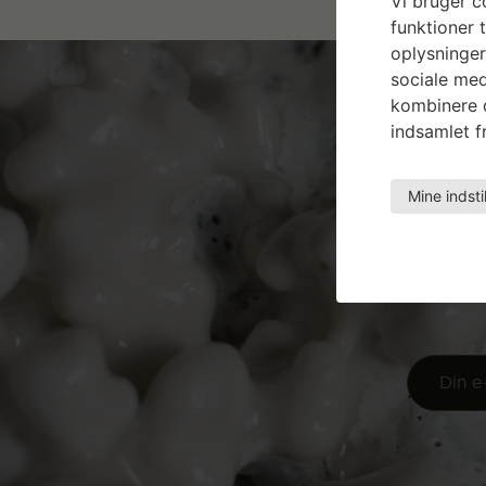
Vi bruger co
funktioner t
oplysninger
sociale med
kombinere d
indsamlet fr
Mine indsti