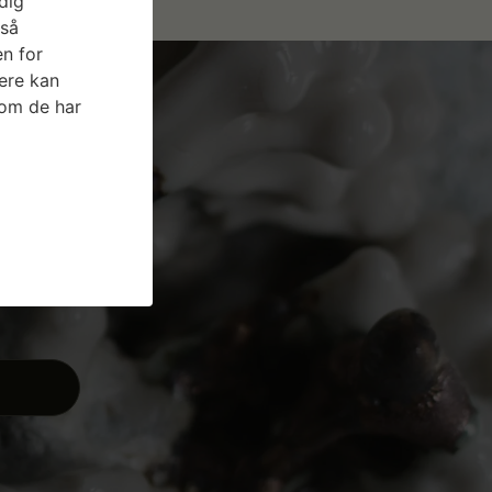
dig
gså
n for
ere kan
som de har