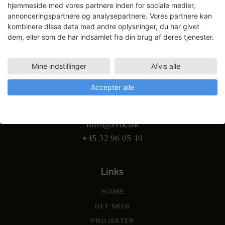
hjemmeside med vores partnere inden for sociale medier,
annonceringspartnere og analysepartnere. Vores partnere kan
kombinere disse data med andre oplysninger, du har givet
dem, eller som de har indsamlet fra din brug af deres tjenester.
Mine indstillinger
Afvis alle
Gammel Dok Pakhus
Accepter alle
Strandgade 27 B
1401 København K
info@svfk.dk
+45 32 96 05 10
Links
HOME
DET SKER
PROJEKTER