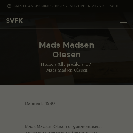
NÆSTE ANSØGNINGSFRIST: 2. NOVEMBER 2026 KL. 24:00
SVFK
SVFK
DET SKER
Mads Madsen
PROJEKTER
Olesen
CHANNEL
Home
Alle profiler
...
ANSØG
Mads Madsen Olesen
OM SVFK
ENGLISH
Danmark, 1980
Mads Madsen Olesen er guitarentusiast
og -samler igennem en årrække. Har i