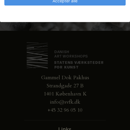
Accepter alle
Gammel Dok Pakhus
Strandgade 27 B
1401 København K
info@svfk.dk
+45 32 96 05 10
Links