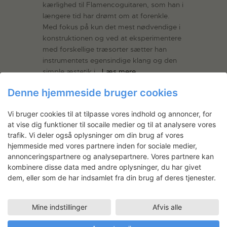
kærlighed til Flamencoguitaren, som han i
længere tid har drømt om at forenkle.
Med fokus på kun det mest nødvendige i
konstruktionen og ved at eksperimentere
med forskellige træsorter sætter han
instrumentets egensindige klang og den
simple æstetik i…
Læs mere
Denne hjemmeside bruger cookies
LÆS MERE
Vi bruger cookies til at tilpasse vores indhold og annoncer, for
at vise dig funktioner til socaile medier og til at analysere vores
trafik. Vi deler også oplysninger om din brug af vores
hjemmeside med vores partnere inden for sociale medier,
annonceringspartnere og analysepartnere. Vores partnere kan
Nyhedsbrev
kombinere disse data med andre oplysninger, du har givet
dem, eller som de har indsamlet fra din brug af deres tjenester.
Få ansøgningsfrister, arrangementer
og artikler direkte i din indbakke.
Mine indstillinger
Afvis alle