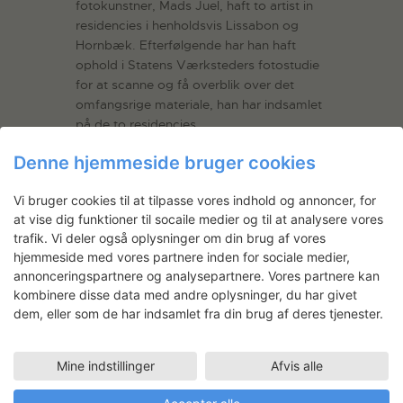
fotokunstner, Mads Juel, haft to artist in
residencies i henholdsvis Lissabon og
Hornbæk. Efterfølgende har han haft
ophold i Statens Værksteders fotostudie
for at scanne og få overblik over det
omfangsrige materiale, han har indsamlet
på de to residencies.
Denne hjemmeside bruger cookies
LÆS MERE
Vi bruger cookies til at tilpasse vores indhold og annoncer, for
at vise dig funktioner til socaile medier og til at analysere vores
trafik. Vi deler også oplysninger om din brug af vores
hjemmeside med vores partnere inden for sociale medier,
Nyhedsbrev
annonceringspartnere og analysepartnere. Vores partnere kan
kombinere disse data med andre oplysninger, du har givet
dem, eller som de har indsamlet fra din brug af deres tjenester.
Få ansøgningsfrister, arrangementer
og artikler direkte i din indbakke.
Mine indstillinger
Afvis alle