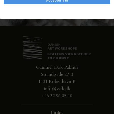
Accepter alle
Gammel Dok Pakhus
Strandgade 27 B
1401 København K
info@svfk.dk
+45 32 96 05 10
Links