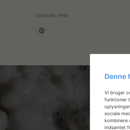
Danmark, 1946
Denne 
Vi bruger co
funktioner t
oplysninger
sociale med
kombinere d
indsamlet fr