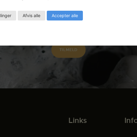
artikler direkte i din indbakke.
llinger
Afvis alle
Accepter alle
Links
Inf