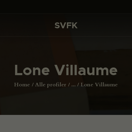
DET SKER
PROJEKTER
SVFK
SVFK
CHANNEL
ANSØG
Lone Villaume
OM SVFK
ENGLISH
Home
Alle profiler
...
Lone Villaume