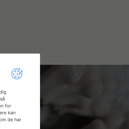
dig
gså
n for
ere kan
som de har