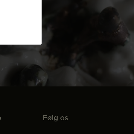
o
Følg os