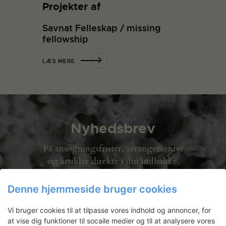
Projekter af
Savnat Felleskap / missing
fellowship
LÆS MERE
Nyhedsbrev
Få ansøgningsfrister, arrangementer
og artikler direkte i din indbakke.
Denne hjemmeside bruger cookies
Vi bruger cookies til at tilpasse vores indhold og annoncer, for
at vise dig funktioner til socaile medier og til at analysere vores