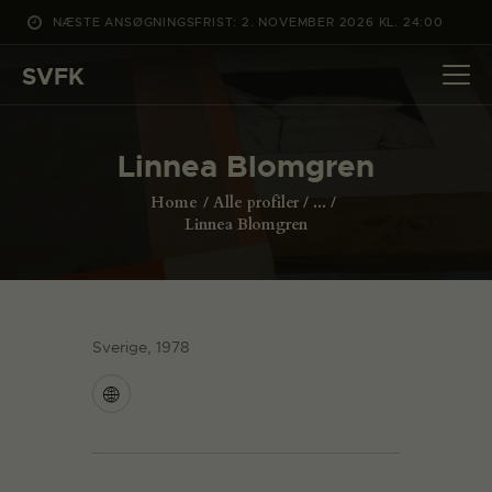
NÆSTE ANSØGNINGSFRIST: 2. NOVEMBER 2026 KL. 24:00
SVFK
SVFK
DET SKER
Linnea Blomgren
PROJEKTER
Home
Alle profiler
...
CHANNEL
Linnea Blomgren
ANSØG
OM SVFK
ENGLISH
Sverige, 1978