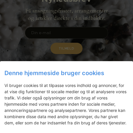
Få ansøgningsfrister, arrangementer
og artikler direkte i din indbakke.
Denne hjemmeside bruger cookies
Vi bruger cookies til at tilpasse vores indhold og annoncer, for
at vise dig funktioner til socaile medier og til at analysere vores
trafik. Vi deler også oplysninger om din brug af vores
hjemmeside med vores partnere inden for sociale medier,
annonceringspartnere og analysepartnere. Vores partnere kan
Gammel Dok Pakhus
kombinere disse data med andre oplysninger, du har givet
dem, eller som de har indsamlet fra din brug af deres tjenester.
Strandgade 27 B