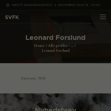
NÆSTE ANSØGNINGSFRIST: 2. NOVEMBER 2026 KL. 24:00
SVFK
SVFK
DET SKER
Leonard Forslund
PROJEKTER
Home
Alle profiler
...
CHANNEL
Leonard Forslund
ANSØG
OM SVFK
ENGLISH
Danmark, 1959
Nyhedsbrev