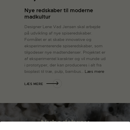
Nye redskaber til moderne
madkultur
Designer Lene Vad Jensen skal arbejde
på udvikling af nye spiseredskaber.
Formålet er at skabe innovative og
eksperimenterende spiseredskaber, som
tilgodeser nye madtendenser. Projektet er
af eksperimentel karakter og vil munde ud
i prototyper, der kan produceres i alt fra
bioplast til træ, pulp, bambus…
Læs mere
LÆS MERE
Nyhedsbrev