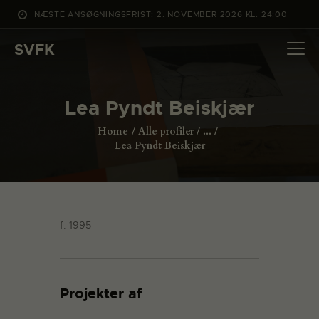
NÆSTE ANSØGNINGSFRIST: 2. NOVEMBER 2026 KL. 24:00
SVFK
SVFK
DET SKER
Lea Pyndt Beiskjær
PROJEKTER
Home
Alle profiler
...
CHANNEL
Lea Pyndt Beiskjær
ANSØG
OM SVFK
ENGLISH
f. 1995
Projekter af