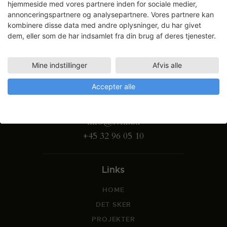
hjemmeside med vores partnere inden for sociale medier,
annonceringspartnere og analysepartnere. Vores partnere kan
kombinere disse data med andre oplysninger, du har givet
dem, eller som de har indsamlet fra din brug af deres tjenester.
Mine indstillinger
Afvis alle
Gammel Dok Pakhus
Accepter alle
Strandgade 27 B
1401 København K
info@svfk.dk
+45 32 96 05 10
Links
HOME
DET SKER
PROJEKTER