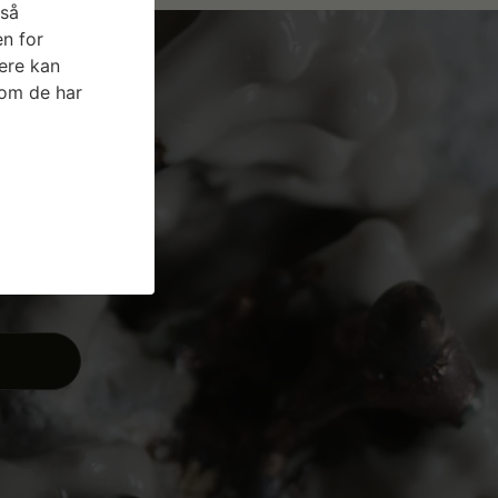
gså
n for
ere kan
som de har