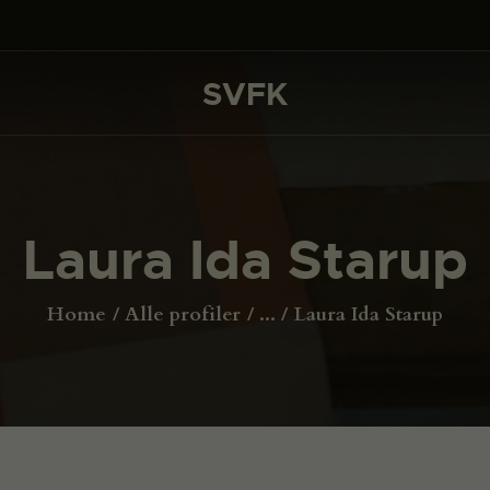
DET SKER
PROJEKTER
SVFK
SVFK
CHANNEL
ANSØG
Laura Ida Starup
OM SVFK
ENGLISH
Home
Alle profiler
...
Laura Ida Starup