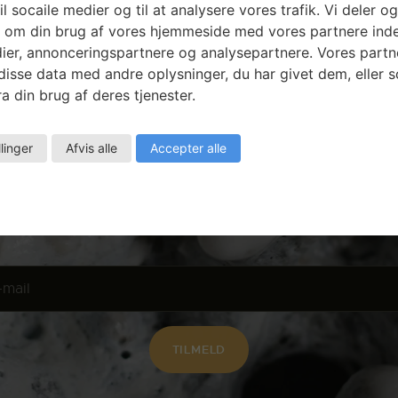
il socaile medier og til at analysere vores trafik. Vi deler o
 om din brug af vores hjemmeside med vores partnere inde
ier, annonceringspartnere og analysepartnere. Vores partn
isse data med andre oplysninger, du har givet dem, eller 
a din brug af deres tjenester.
Nyhedsbrev
llinger
Afvis alle
Accepter alle
Få ansøgningsfrister, arrangementer og
artikler direkte i din indbakke.