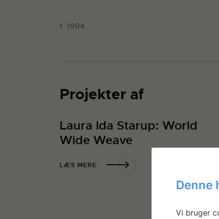
f. 1994
Projekter af
Laura Ida Starup: World
Wide Weave
LÆS MERE
Denne 
Vi bruger co