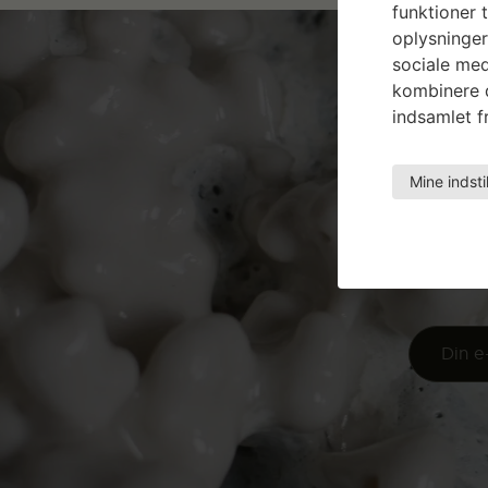
funktioner t
oplysninger
sociale med
kombinere d
indsamlet fr
Mine indsti