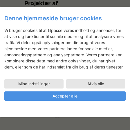
Projekter af
Denne hjemmeside bruger cookies
Vi bruger cookies til at tilpasse vores indhold og annoncer, for
at vise dig funktioner til socaile medier og til at analysere vores
trafik. Vi deler også oplysninger om din brug af vores
hjemmeside med vores partnere inden for sociale medier,
annonceringspartnere og analysepartnere. Vores partnere kan
kombinere disse data med andre oplysninger, du har givet
Lærke Valum: SOME BODY
dem, eller som de har indsamlet fra din brug af deres tjenester.
Designer Lærke Valum har valset og bøjet
aluminium til sine skulpturer i
Mine indstillinger
Afvis alle
Metalværkstedet. Skulpturerne – og den
tilhørerende kollektion – skal præsenteret
Accepter alle
til hendes soloudstilling SOME BODY.
LÆS MERE