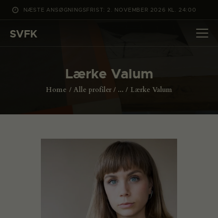
NÆSTE ANSØGNINGSFRIST: 2. NOVEMBER 2026 KL. 24:00
SVFK
SVFK
DET SKER
Lærke Valum
PROJEKTER
Home
Alle profiler
...
Lærke Valum
CHANNEL
ANSØG
OM SVFK
ENGLISH