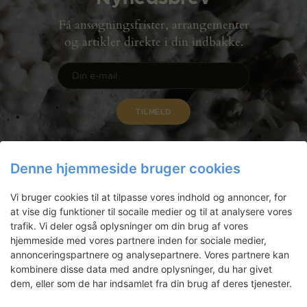
Få ansøgningsfrister, arrangementer
og artikler direkte i din indbakke.
Denne hjemmeside bruger cookies
Vi bruger cookies til at tilpasse vores indhold og annoncer, for
at vise dig funktioner til socaile medier og til at analysere vores
trafik. Vi deler også oplysninger om din brug af vores
hjemmeside med vores partnere inden for sociale medier,
annonceringspartnere og analysepartnere. Vores partnere kan
Gammel Dok Pakhus
kombinere disse data med andre oplysninger, du har givet
dem, eller som de har indsamlet fra din brug af deres tjenester.
Strandgade 27 B