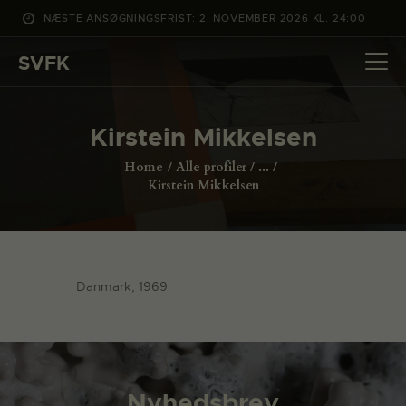
NÆSTE ANSØGNINGSFRIST: 2. NOVEMBER 2026 KL. 24:00
SVFK
SVFK
DET SKER
Kirstein Mikkelsen
PROJEKTER
Home
Alle profiler
...
CHANNEL
Kirstein Mikkelsen
ANSØG
OM SVFK
ENGLISH
Danmark, 1969
Nyhedsbrev