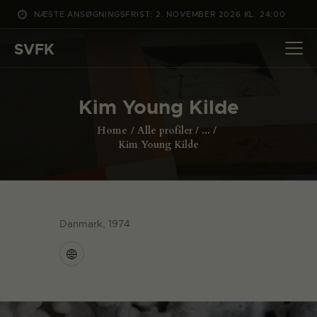
NÆSTE ANSØGNINGSFRIST: 2. NOVEMBER 2026 KL. 24:00
SVFK
SVFK
DET SKER
Kim Young Kilde
PROJEKTER
Home
Alle profiler
...
CHANNEL
Kim Young Kilde
ANSØG
OM SVFK
ENGLISH
Danmark, 1974