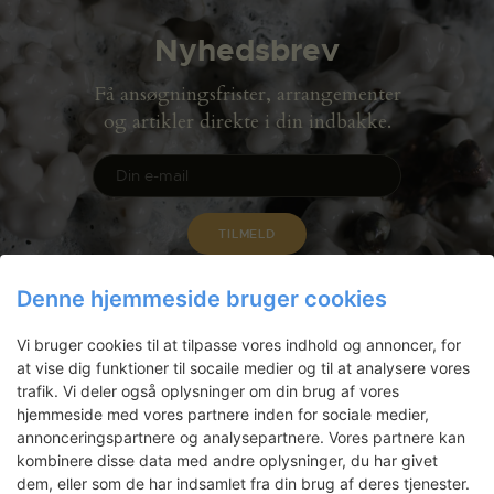
Nyhedsbrev
Få ansøgningsfrister, arrangementer
og artikler direkte i din indbakke.
Denne hjemmeside bruger cookies
Vi bruger cookies til at tilpasse vores indhold og annoncer, for
at vise dig funktioner til socaile medier og til at analysere vores
trafik. Vi deler også oplysninger om din brug af vores
hjemmeside med vores partnere inden for sociale medier,
annonceringspartnere og analysepartnere. Vores partnere kan
kombinere disse data med andre oplysninger, du har givet
dem, eller som de har indsamlet fra din brug af deres tjenester.
Gammel Dok Pakhus