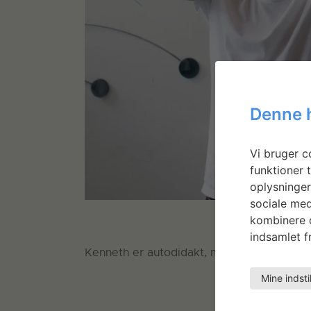
Denne 
Vi bruger co
funktioner t
oplysninger
sociale med
kombinere d
indsamlet fr
Kenneth er autodidakt, men har en mangeå
Mine indsti