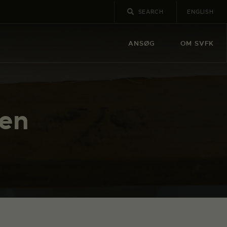
ENGLISH
ANSØG
OM SVFK
sen