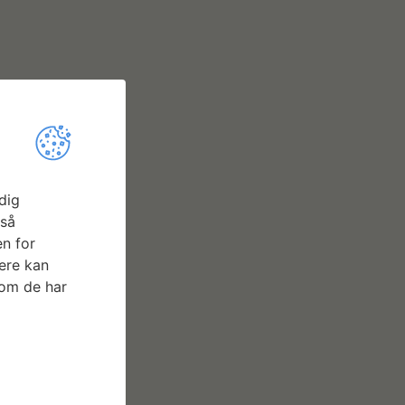
dig
gså
n for
ere kan
som de har