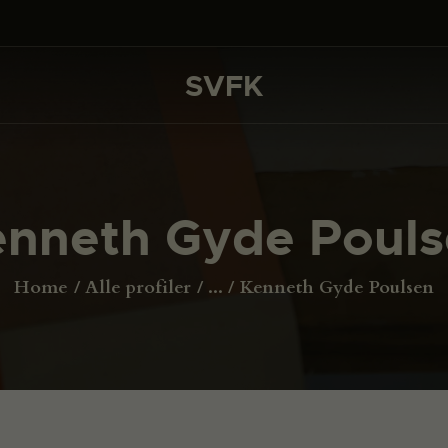
DET SKER
PROJEKTER
SVFK
SVFK
CHANNEL
ANSØG
nneth Gyde Poul
OM SVFK
ENGLISH
Home
Alle profiler
...
Kenneth Gyde Poulsen