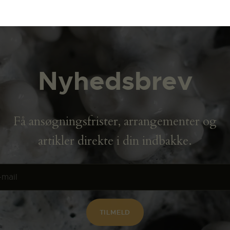
Nyhedsbrev
Få ansøgningsfrister, arrangementer og
artikler direkte i din indbakke.