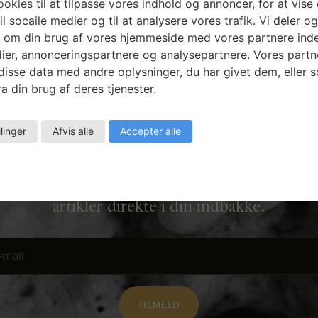
okies til at tilpasse vores indhold og annoncer, for at vise 
il socaile medier og til at analysere vores trafik. Vi deler o
 om din brug af vores hjemmeside med vores partnere inde
ier, annonceringspartnere og analysepartnere. Vores partn
isse data med andre oplysninger, du har givet dem, eller 
a din brug af deres tjenester.
Nyhedsbrev
llinger
Afvis alle
Accepter alle
Få ansøgningsfrister, arrangementer og
artikler direkte i din indbakke.