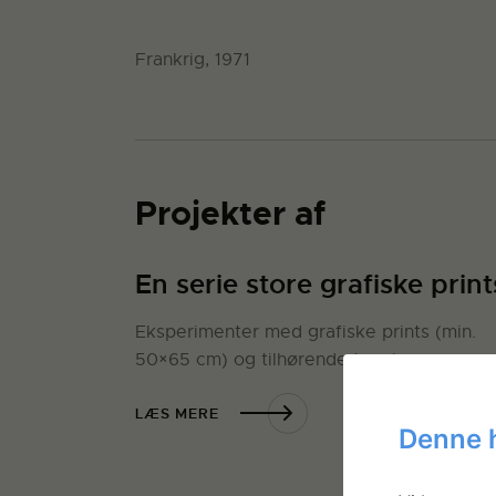
Frankrig, 1971
Projekter af
En serie store grafiske print
Eksperimenter med grafiske prints (min.
50×65 cm) og tilhørende tegninger.
LÆS MERE
Denne 