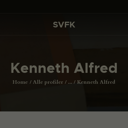
DET SKER
PROJEKTER
SVFK
SVFK
CHANNEL
ANSØG
Kenneth Alfred
OM SVFK
ENGLISH
Home
Alle profiler
...
Kenneth Alfred