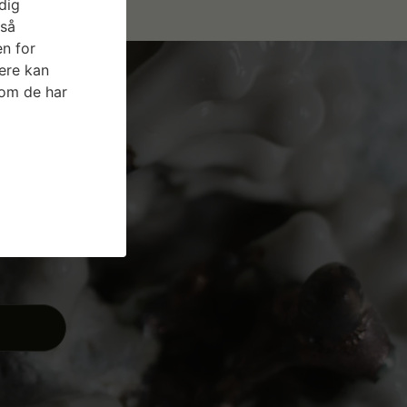
dig
gså
n for
ere kan
som de har