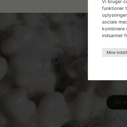
Vi bruger co
funktioner t
oplysninger
sociale med
kombinere d
indsamlet fr
Mine indsti