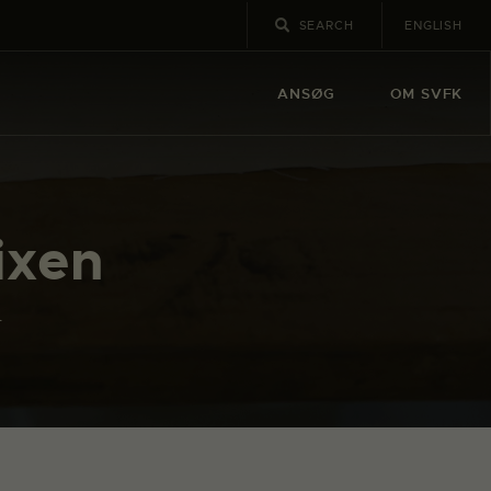
ENGLISH
ANSØG
OM SVFK
ixen
n