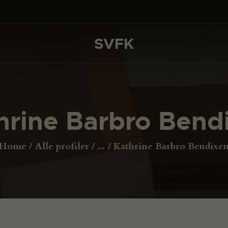
DET SKER
PROJEKTER
SVFK
SVFK
CHANNEL
ANSØG
hrine Barbro Bend
OM SVFK
ENGLISH
Home
Alle profiler
...
Kathrine Barbro Bendixe