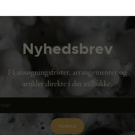
Nyhedsbrev
Få ansøgningsfrister, arrangementer og
artikler direkte i din indbakke.