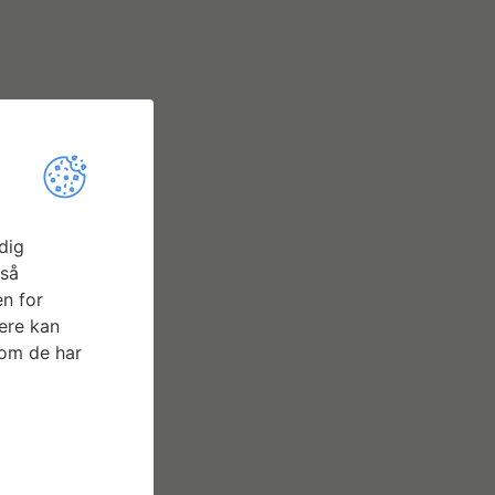
dig
gså
n for
ere kan
som de har