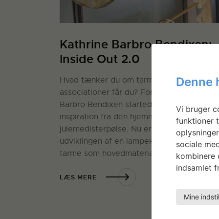
Kathrine Barbro Bendixen:
Inside Out 2.0
Denne 
Hvad tænker du om tarme? Og hvilke
associationer får du? For designer Kathrin
Barbro Bendixen startede det hele med e
Vi bruger co
inspiration fra den hjemmelavede
funktioner t
julemedisterpølse. Nu er hun i gang med
oplysninger
udviklingen af en lampekollektion med
sociale med
tarme som hovedmateriale.
kombinere d
indsamlet fr
LÆS MERE
Mine indsti