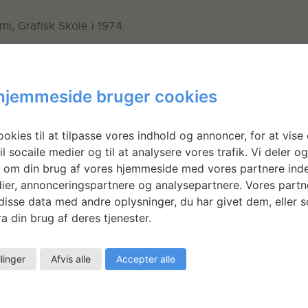
, Grafisk Skole i 1974.
fiske værksted ved Statens Værksteder for Kunst og Hånd
hjemmeside bruger cookies
okies til at tilpasse vores indhold og annoncer, for at vise 
il socaile medier og til at analysere vores trafik. Vi deler o
 om din brug af vores hjemmeside med vores partnere inde
ier, annonceringspartnere og analysepartnere. Vores partn
isse data med andre oplysninger, du har givet dem, eller 
a din brug af deres tjenester.
llinger
Afvis alle
Accepter alle