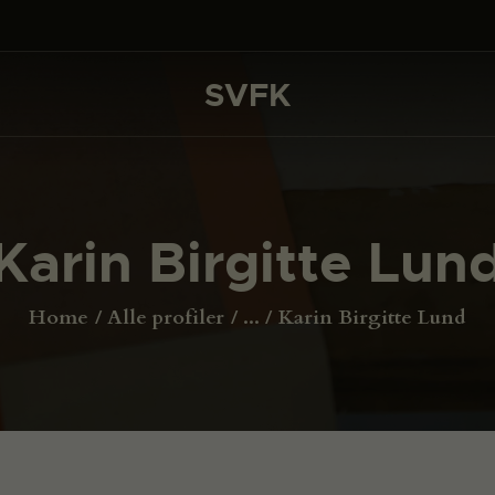
DET SKER
PROJEKTER
SVFK
SVFK
CHANNEL
ANSØG
Karin Birgitte Lun
OM SVFK
ENGLISH
Home
Alle profiler
...
Karin Birgitte Lund