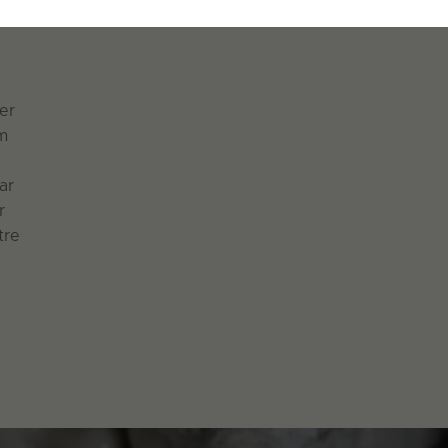
er
om
ar
r
tre