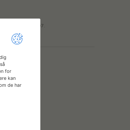
værk fra 1991-2007.
dig
gså
n for
ere kan
som de har