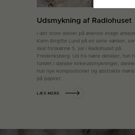
Udsmykning af Radiohuset
I det store atelier på øverste etage arbejd
Karin Birgitte Lund på en serie værker, s
skal forskønne 5. sal i Radiohuset på
Frederiksberg. Ud fra nære detaljer, hun h
fundet i danske kirkeudsmykninger, danne
hun nye kompositioner og abstrakte møns
på papiret.
LÆS MERE