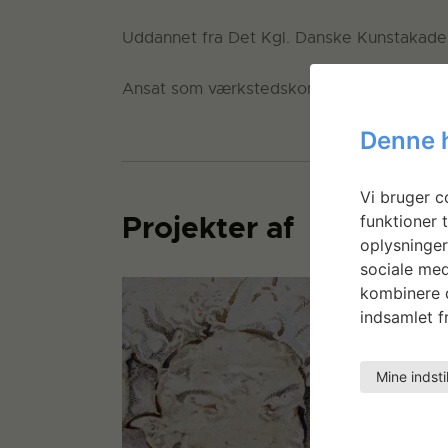
Uddannet fra Det Kgl. Danske Kunstakademi
Ansat som værkstedskonsulent på det gra
Denne 
Vi bruger co
Projekter af
funktioner t
oplysninger
sociale med
kombinere d
indsamlet fr
Mine indsti