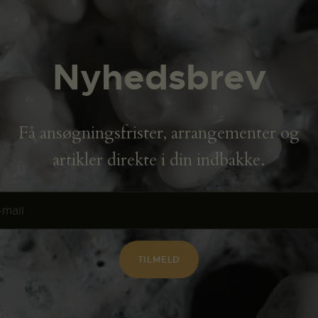
Nyhedsbrev
Få ansøgningsfrister, arrangementer og
artikler direkte i din indbakke.