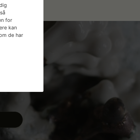
dig
gså
n for
ere kan
som de har