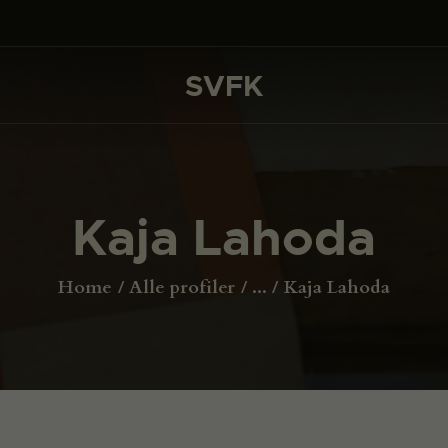
DET SKER
PROJEKTER
SVFK
SVFK
CHANNEL
ANSØG
Kaja Lahoda
OM SVFK
ENGLISH
Home
Alle profiler
...
Kaja Lahoda