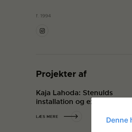
f. 1994
Projekter af
Kaja Lahoda: Stenulds
installation og exoskelet
LÆS MERE
Denne 