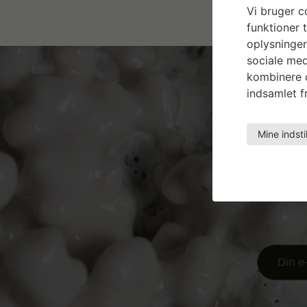
Vi bruger co
funktioner t
oplysninger
sociale med
kombinere d
indsamlet fr
Mine indsti