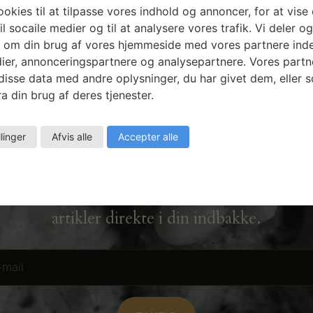
okies til at tilpasse vores indhold og annoncer, for at vise 
il socaile medier og til at analysere vores trafik. Vi deler o
 om din brug af vores hjemmeside med vores partnere inde
ier, annonceringspartnere og analysepartnere. Vores partn
isse data med andre oplysninger, du har givet dem, eller 
a din brug af deres tjenester.
Nyhedsbrev
llinger
Afvis alle
Accepter alle
Få ansøgningsfrister, arrangementer og
artikler direkte i din indbakke.