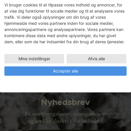
Vi bruger cookies til at tilpasse vores indhold og annoncer, for
samarbejde med Den Danske
at vise dig funktioner til socaile medier og til at analysere vores
Radeerforening. I den forbindelse har hun
trafik. Vi deler også oplysninger om din brug af vores
på træværkstedet arbejdet på et møbel til
hjemmeside med vores partnere inden for sociale medier,
præsentationen.
annonceringspartnere og analysepartnere. Vores partnere kan
kombinere disse data med andre oplysninger, du har givet
LÆS MERE
dem, eller som de har indsamlet fra din brug af deres tjenester.
Julie Falk: ALAS
Mine indstillinger
Afvis alle
LÆS MERE
Accepter alle
Nyhedsbrev
Få ansøgningsfrister, arrangementer
og artikler direkte i din indbakke.