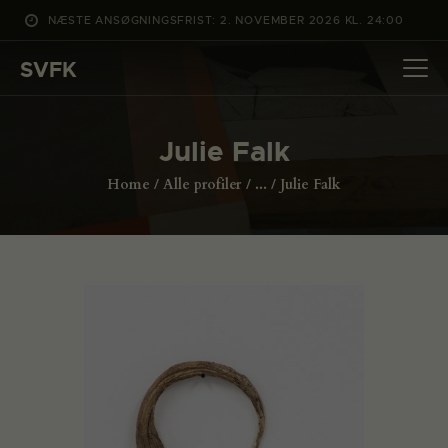
NÆSTE ANSØGNINGSFRIST: 2. NOVEMBER 2026 KL. 24:00
SVFK
SVFK
DET SKER
Julie Falk
PROJEKTER
Home
Alle profiler
...
Julie Falk
CHANNEL
ANSØG
OM SVFK
ENGLISH