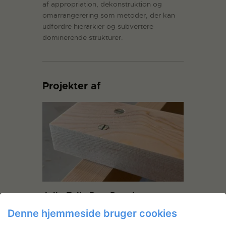
af appropriation, dekonstruktion og
omarrangerering som metoder, der kan
udfordre hierarkier og subvertere
dominerende strukturer.
Projekter af
Julie Falk: Den Danske
Radeerforening
Denne hjemmeside bruger cookies
Julie Falk er inviteret til at udgive et værk i