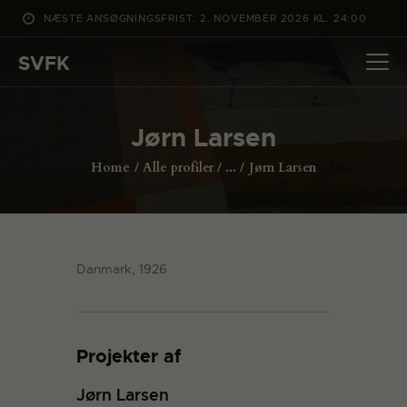
NÆSTE ANSØGNINGSFRIST: 2. NOVEMBER 2026 KL. 24:00
SVFK
SVFK
DET SKER
Jørn Larsen
PROJEKTER
Home
Alle profiler
...
Jørn Larsen
CHANNEL
ANSØG
OM SVFK
Danmark, 1926
ENGLISH
Projekter af
Jørn Larsen