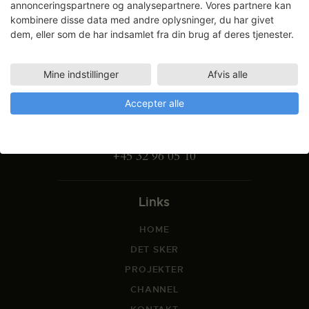
annonceringspartnere og analysepartnere. Vores partnere kan
kombinere disse data med andre oplysninger, du har givet
dem, eller som de har indsamlet fra din brug af deres tjenester.
Mine indstillinger
Afvis alle
Gammel Dok Pakhus
Strandgade 27 B
Accepter alle
1401 København K
info@svfk.dk
+45 32 96 05 10
Links
HOME
DET SKER
PROJEKTER
CHANNEL