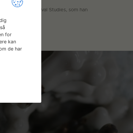
 tegnestuen Archival Studies, som han
dig
gså
n for
ere kan
som de har