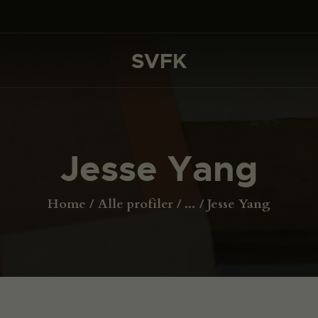
DET SKER
PROJEKTER
SVFK
SVFK
CHANNEL
ANSØG
Jesse Yang
OM SVFK
ENGLISH
Home
Alle profiler
...
Jesse Yang