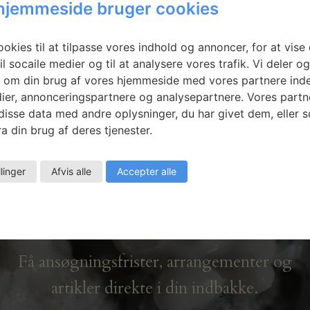
hjemmeside bruger cookies
ang i Taiwan og Cranbrook Academy of Arts, USA. En del af
Benas Burdulis.
okies til at tilpasse vores indhold og annoncer, for at vise 
il socaile medier og til at analysere vores trafik. Vi deler o
 om din brug af vores hjemmeside med vores partnere inde
ier, annonceringspartnere og analysepartnere. Vores partn
isse data med andre oplysninger, du har givet dem, eller 
a din brug af deres tjenester.
llinger
Afvis alle
Accepter alle
Nyhedsbrev
Få ansøgningsfrister, arrangementer og
artikler direkte i din indbakke.