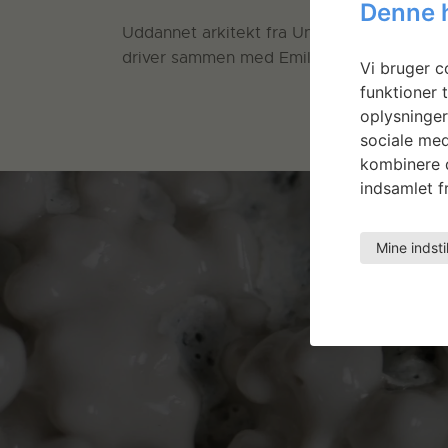
Denne 
Uddannet arkitekt fra University of Tamk
driver sammen med Emil Roman Frøge og 
Vi bruger co
funktioner t
oplysninger
sociale med
kombinere d
indsamlet fr
Mine indsti