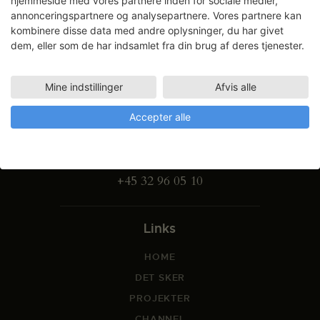
hjemmeside med vores partnere inden for sociale medier,
annonceringspartnere og analysepartnere. Vores partnere kan
kombinere disse data med andre oplysninger, du har givet
dem, eller som de har indsamlet fra din brug af deres tjenester.
Mine indstillinger
Afvis alle
Gammel Dok Pakhus
Accepter alle
Strandgade 27 B
1401 København K
info@svfk.dk
+45 32 96 05 10
Links
HOME
DET SKER
PROJEKTER
CHANNEL