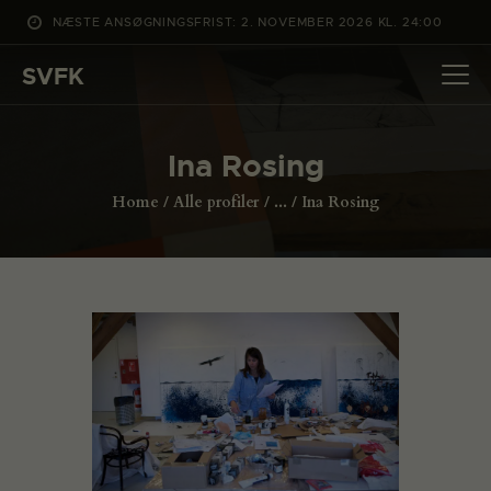
NÆSTE ANSØGNINGSFRIST: 2. NOVEMBER 2026 KL. 24:00
SVFK
SVFK
DET SKER
Ina Rosing
PROJEKTER
Home
Alle profiler
...
Ina Rosing
CHANNEL
ANSØG
OM SVFK
ENGLISH