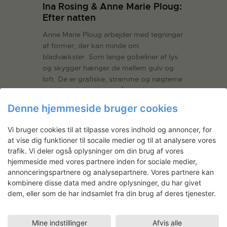
Ina Rosing & Anne Marie Ploug:
Efter natten
Anne Marie Ploug arbejder med tegninger
af former, der kan minde om
bladvækster. Som lange gobeliner af lys
og skygger hænger de mellem gulv og
loft. De er grafiske, stramme og nøgterne
men i en skala, der også gør dem
voldsomme og taktile. Anne Marie…
Læs
Denne hjemmeside bruger cookies
mere
Vi bruger cookies til at tilpasse vores indhold og annoncer, for
LÆS MERE
at vise dig funktioner til socaile medier og til at analysere vores
trafik. Vi deler også oplysninger om din brug af vores
hjemmeside med vores partnere inden for sociale medier,
annonceringspartnere og analysepartnere. Vores partnere kan
kombinere disse data med andre oplysninger, du har givet
dem, eller som de har indsamlet fra din brug af deres tjenester.
Mine indstillinger
Afvis alle