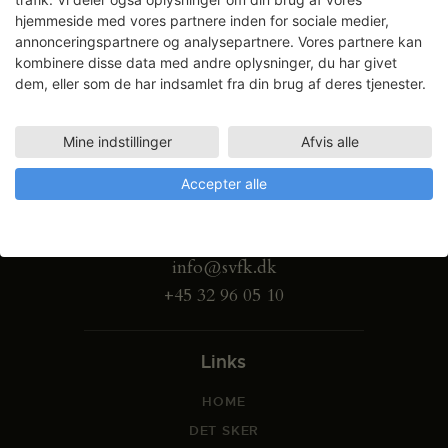
hjemmeside med vores partnere inden for sociale medier,
annonceringspartnere og analysepartnere. Vores partnere kan
kombinere disse data med andre oplysninger, du har givet
dem, eller som de har indsamlet fra din brug af deres tjenester.
Mine indstillinger
Afvis alle
Gammel Dok Pakhus
Accepter alle
Strandgade 27 B
1401 København K
info@svfk.dk
+45 32 96 05 10
Links
HOME
DET SKER