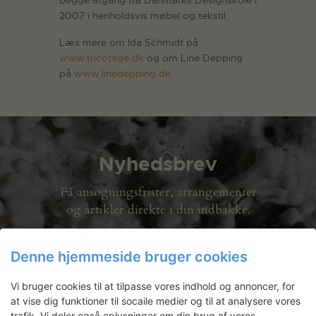
2007 i henholdsvis møbel og tekstil.
Læs mere om Ida Schmidt på
www.tricotage.dk
og om Line Depping
på
www.linedepping.dk
Nyhedsbrev
Få ansøgningsfrister, arrangementer
og artikler direkte i din indbakke.
Denne hjemmeside bruger cookies
Vi bruger cookies til at tilpasse vores indhold og annoncer, for
at vise dig funktioner til socaile medier og til at analysere vores
trafik. Vi deler også oplysninger om din brug af vores