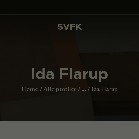
DET SKER
PROJEKTER
SVFK
SVFK
CHANNEL
ANSØG
Ida Flarup
OM SVFK
ENGLISH
Home
Alle profiler
...
Ida Flarup