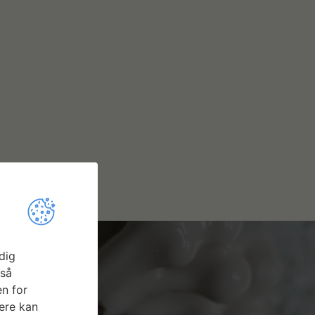
dig
gså
n for
ere kan