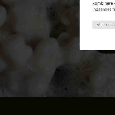
kombinere d
indsamlet fr
Mine indsti