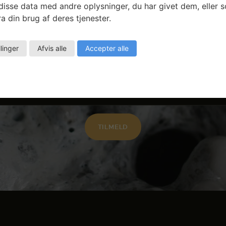
isse data med andre oplysninger, du har givet dem, eller 
a din brug af deres tjenester.
Få ansøgningsfrister, arrangementer og
llinger
Afvis alle
Accepter alle
artikler direkte i din indbakke.