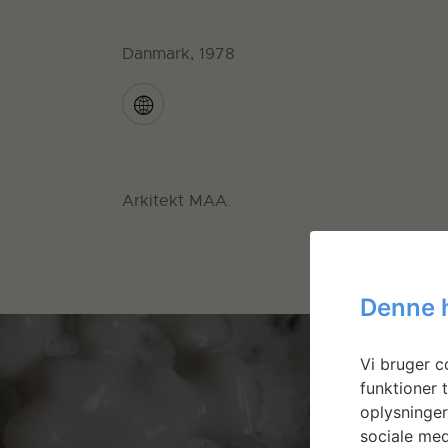
Danmark, 1978
Arkitekt MAA.
Denne 
Vi bruger co
funktioner t
oplysninger
sociale med