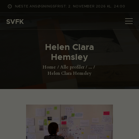
NÆSTE ANSØGNINGSFRIST: 2. NOVEMBER 2026 KL. 24:00
SVFK
SVFK
DET SKER
Helen Clara
PROJEKTER
Hemsley
CHANNEL
Home
Alle profiler
...
ANSØG
Helen Clara Hemsley
OM SVFK
ENGLISH