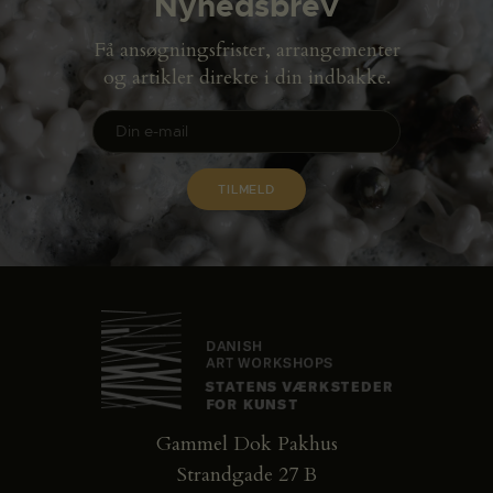
Nyhedsbrev
Få ansøgningsfrister, arrangementer
og artikler direkte i din indbakke.
Gammel Dok Pakhus
Strandgade 27 B