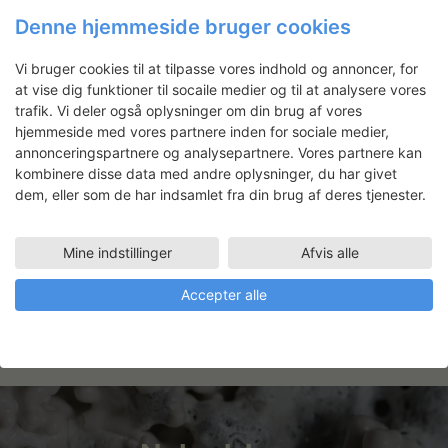
Denne hjemmeside bruger cookies
Vi bruger cookies til at tilpasse vores indhold og annoncer, for
at vise dig funktioner til socaile medier og til at analysere vores
trafik. Vi deler også oplysninger om din brug af vores
hjemmeside med vores partnere inden for sociale medier,
annonceringspartnere og analysepartnere. Vores partnere kan
Time Flies
kombinere disse data med andre oplysninger, du har givet
Smykkeformgiver, Helen Clara Hemsley,
dem, eller som de har indsamlet fra din brug af deres tjenester.
arbejder frem mod en retrospektiv
soloudstilling på OFFICINET. Udstillingen
Mine indstillinger
Afvis alle
tager udgangspunkt i Helens kunstneriske
praksis gennem de sidste 22 år.
Accepter alle
LÆS MERE