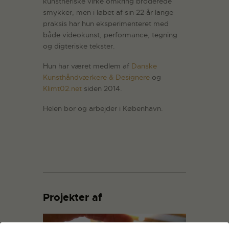
kunstneriske virke omkring broderede
smykker, men i løbet af sin 22 år lange
praksis har hun eksperimenteret med
både videokunst, performance, tegning
og digteriske tekster.
Hun har været medlem af
Danske
Kunsthåndværkere & Designere
og
Klimt02.net
siden 2014.
Helen bor og arbejder i København.
Projekter af