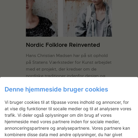
Nordic Folklore Reinvented
Hans Christian Madsen har på sit ophold
på Statens Værksteder for Kunst arbejdet
med et projekt, der kredser om de
nordiske traditioner indenfor design og
håndværk. Projektet resulterede i en
Denne hjemmeside bruger cookies
forår-sommer Menswear kollektion, der
blev vist under London Fashion Week
Vi bruger cookies til at tilpasse vores indhold og annoncer, for
2008. Inspireret af metoder og…
Læs
at vise dig funktioner til socaile medier og til at analysere vores
mere
trafik. Vi deler også oplysninger om din brug af vores
hjemmeside med vores partnere inden for sociale medier,
LÆS MERE
annonceringspartnere og analysepartnere. Vores partnere kan
kombinere disse data med andre oplysninger, du har givet