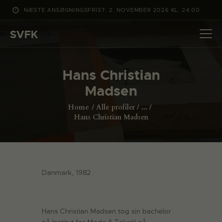
NÆSTE ANSØGNINGSFRIST: 2. NOVEMBER 2026 KL. 24:00
SVFK
SVFK
DET SKER
Hans Christian
PROJEKTER
Madsen
CHANNEL
Home
Alle profiler
...
ANSØG
Hans Christian Madsen
OM SVFK
ENGLISH
Danmark, 1982
Hans Christian Madsen tog sin bachelor
på Institut for Mode & Tekstil på