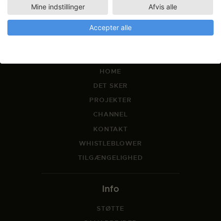
info@svfk.dk
Mine indstillinger
Afvis alle
+45 32 96 05 10
Accepter alle
Links
HOME
DET SKER
PROJEKTER
CHANNEL
KONTAKT
WHISTLEBLOWER
TILGÆNGELIGHED
Info
STØTTE