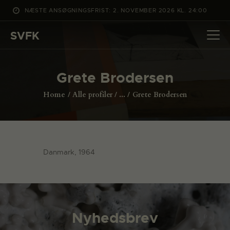
NÆSTE ANSØGNINGSFRIST: 2. NOVEMBER 2026 KL. 24:00
SVFK
SVFK
DET SKER
Grete Brodersen
PROJEKTER
Home
Alle profiler
...
Grete Brodersen
CHANNEL
ANSØG
OM SVFK
Danmark, 1964
ENGLISH
Nyhedsbrev