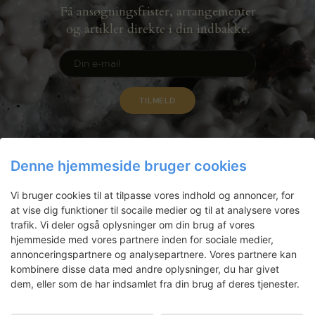
Få ansøgningsfrister, arrangementer
og artikler direkte i din indbakke.
Denne hjemmeside bruger cookies
Vi bruger cookies til at tilpasse vores indhold og annoncer, for
at vise dig funktioner til socaile medier og til at analysere vores
trafik. Vi deler også oplysninger om din brug af vores
hjemmeside med vores partnere inden for sociale medier,
annonceringspartnere og analysepartnere. Vores partnere kan
Gammel Dok Pakhus
kombinere disse data med andre oplysninger, du har givet
Strandgade 27 B
dem, eller som de har indsamlet fra din brug af deres tjenester.
1401 København K