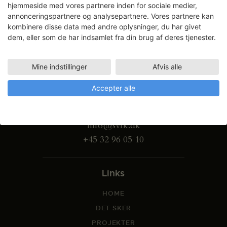
hjemmeside med vores partnere inden for sociale medier,
annonceringspartnere og analysepartnere. Vores partnere kan
kombinere disse data med andre oplysninger, du har givet
dem, eller som de har indsamlet fra din brug af deres tjenester.
Mine indstillinger
Afvis alle
Gammel Dok Pakhus
Accepter alle
Strandgade 27 B
1401 København K
info@svfk.dk
+45 32 96 05 10
Links
HOME
DET SKER
PROJEKTER