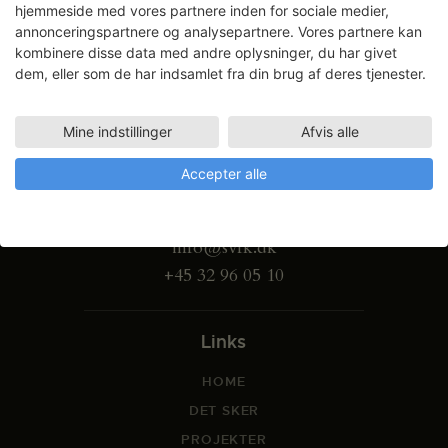
hjemmeside med vores partnere inden for sociale medier,
annonceringspartnere og analysepartnere. Vores partnere kan
kombinere disse data med andre oplysninger, du har givet
dem, eller som de har indsamlet fra din brug af deres tjenester.
Mine indstillinger
Afvis alle
Gammel Dok Pakhus
Accepter alle
Strandgade 27 B
1401 København K
info@svfk.dk
+45 32 96 05 10
Links
HOME
DET SKER
PROJEKTER