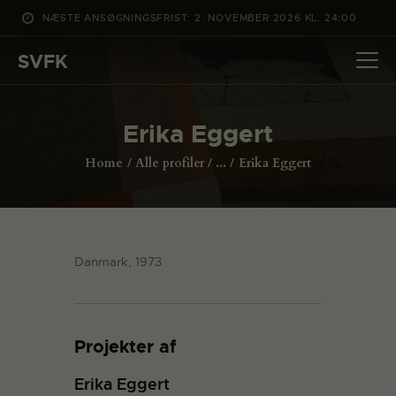
NÆSTE ANSØGNINGSFRIST: 2. NOVEMBER 2026 KL. 24:00
SVFK
SVFK
DET SKER
Erika Eggert
PROJEKTER
Home
Alle profiler
...
Erika Eggert
CHANNEL
ANSØG
OM SVFK
Danmark, 1973
ENGLISH
Projekter af
Erika Eggert