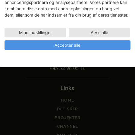
annonceringspartnere og analysepartnere. Vores partnere kan
kombinere disse data med andre oplysninger, du har givet
dem, eller som de har indsamlet fra din brug af deres tjenester.
Mine indstillinger
Afvis alle
Gammel Dok Pakhus
Strandgade 27 B
Accepter alle
1401 København K
info@svfk.dk
+45 32 96 05 10
Links
HOME
DET SKER
PROJEKTER
CHANNEL