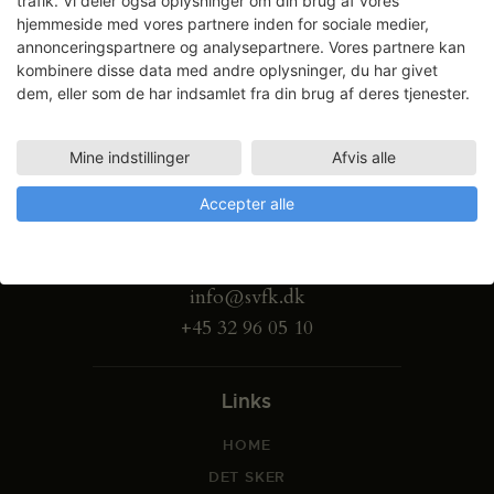
trafik. Vi deler også oplysninger om din brug af vores
hjemmeside med vores partnere inden for sociale medier,
annonceringspartnere og analysepartnere. Vores partnere kan
kombinere disse data med andre oplysninger, du har givet
dem, eller som de har indsamlet fra din brug af deres tjenester.
Mine indstillinger
Afvis alle
Gammel Dok Pakhus
Accepter alle
Strandgade 27 B
1401 København K
info@svfk.dk
+45 32 96 05 10
Links
HOME
DET SKER