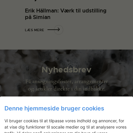
Erik Hällman: Værk til udstilling
på Simian
LÆS MERE
Nyhedsbrev
Få ansøgningsfrister, arrangementer
og artikler direkte i din indbakke.
Denne hjemmeside bruger cookies
Vi bruger cookies til at tilpasse vores indhold og annoncer, for
at vise dig funktioner til socaile medier og til at analysere vores