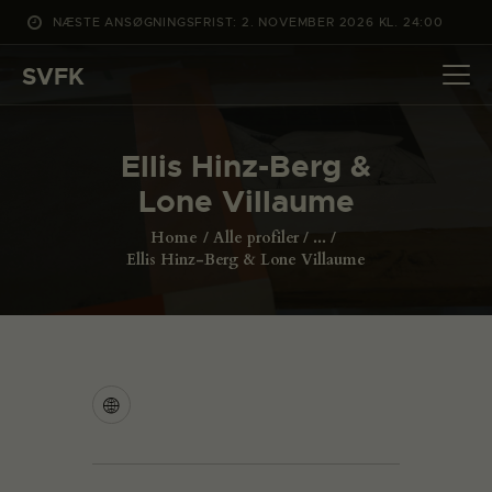
NÆSTE ANSØGNINGSFRIST: 2. NOVEMBER 2026 KL. 24:00
SVFK
SVFK
DET SKER
Ellis Hinz-Berg &
PROJEKTER
Lone Villaume
CHANNEL
Home
Alle profiler
...
ANSØG
Ellis Hinz-Berg & Lone Villaume
OM SVFK
ENGLISH