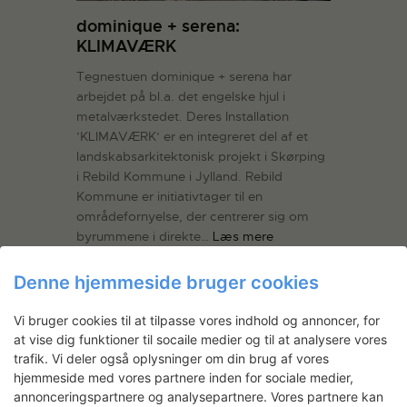
dominique + serena:
KLIMAVÆRK
Tegnestuen dominique + serena har
arbejdet på bl.a. det engelske hjul i
metalværkstedet. Deres Installation
’KLIMAVÆRK’ er en integreret del af et
landskabsarkitektonisk projekt i Skørping
i Rebild Kommune i Jylland. Rebild
Kommune er initiativtager til en
områdefornyelse, der centrerer sig om
byrummene i direkte…
Læs mere
LÆS MERE
Denne hjemmeside bruger cookies
dominique + serena: Modeller –
Vi bruger cookies til at tilpasse vores indhold og annoncer, for
Arkitekturbiennalen i Venedig
at vise dig funktioner til socaile medier og til at analysere vores
2027
trafik. Vi deler også oplysninger om din brug af vores
hjemmeside med vores partnere inden for sociale medier,
annonceringspartnere og analysepartnere. Vores partnere kan
LÆS MERE