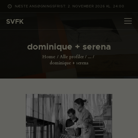
NÆSTE ANSØGNINGSFRIST: 2. NOVEMBER 2026 KL. 24:00
SVFK
SVFK
DET SKER
dominique + serena
PROJEKTER
Home
Alle profiler
...
CHANNEL
dominique + serena
ANSØG
OM SVFK
ENGLISH