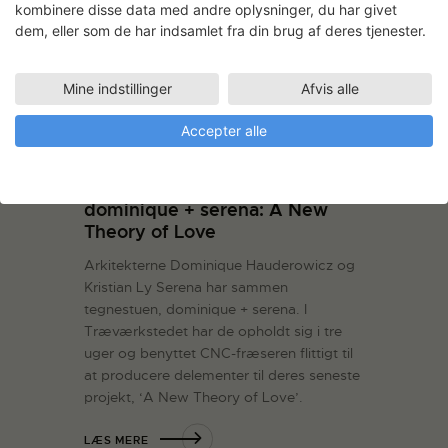
kombinere disse data med andre oplysninger, du har givet
dem, eller som de har indsamlet fra din brug af deres tjenester.
Mine indstillinger
Afvis alle
Accepter alle
dominique + serena: A New
Theory of Love
Arkitekterne Dominique Hauderowicz og
Kristian Ly Serena har sammen
tegnestuen, dominique + serena. I
Træværkstedet har de opholdt sig i tre
uger og benyttet CNC-fræseren flittigt til
at producere delementer til deres seneste
projekt, ‘A New Theory of Love’.
LÆS MERE