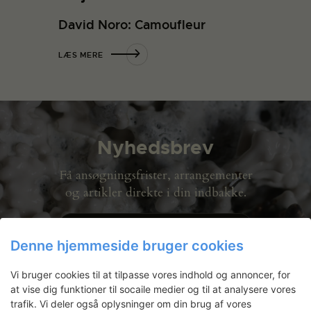
David Noro: Camoufleur
LÆS MERE
Nyhedsbrev
Få ansøgningsfrister, arrangementer
og artikler direkte i din indbakke.
Denne hjemmeside bruger cookies
Vi bruger cookies til at tilpasse vores indhold og annoncer, for
at vise dig funktioner til socaile medier og til at analysere vores
trafik. Vi deler også oplysninger om din brug af vores