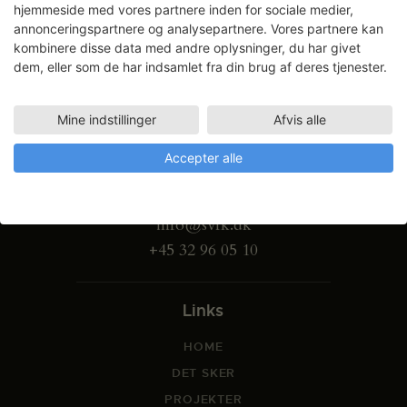
hjemmeside med vores partnere inden for sociale medier,
annonceringspartnere og analysepartnere. Vores partnere kan
kombinere disse data med andre oplysninger, du har givet
dem, eller som de har indsamlet fra din brug af deres tjenester.
Mine indstillinger
Afvis alle
Gammel Dok Pakhus
Accepter alle
Strandgade 27 B
1401 København K
info@svfk.dk
+45 32 96 05 10
Links
HOME
DET SKER
PROJEKTER