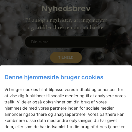
Nyhedsbrev
Få ansøgningsfrister, arrangementer
og artikler direkte i din indbakke.
Denne hjemmeside bruger cookies
Vi bruger cookies til at tilpasse vores indhold og annoncer, for
at vise dig funktioner til socaile medier og til at analysere vores
trafik. Vi deler også oplysninger om din brug af vores
hjemmeside med vores partnere inden for sociale medier,
annonceringspartnere og analysepartnere. Vores partnere kan
kombinere disse data med andre oplysninger, du har givet
Gammel Dok Pakhus
dem, eller som de har indsamlet fra din brug af deres tjenester.