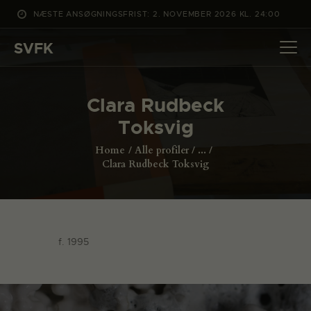
NÆSTE ANSØGNINGSFRIST: 2. NOVEMBER 2026 KL. 24:00
SVFK
SVFK
DET SKER
Clara Rudbeck
PROJEKTER
Toksvig
CHANNEL
Home
Alle profiler
...
ANSØG
Clara Rudbeck Toksvig
OM SVFK
ENGLISH
f. 1995