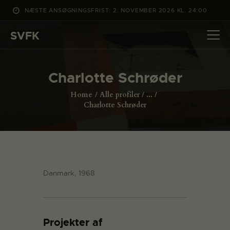
NÆSTE ANSØGNINGSFRIST: 2. NOVEMBER 2026 KL. 24:00
SVFK
SVFK
DET SKER
Charlotte Schrøder
PROJEKTER
Home
Alle profiler
...
CHANNEL
Charlotte Schrøder
ANSØG
OM SVFK
ENGLISH
Danmark, 1968
Projekter af