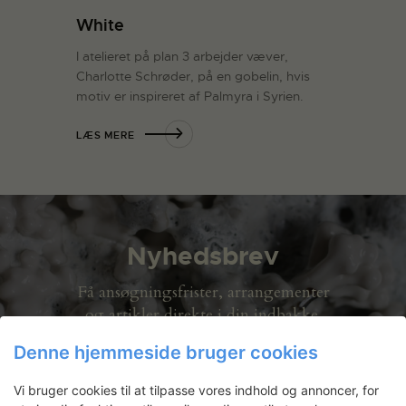
White
I atelieret på plan 3 arbejder væver,
Charlotte Schrøder, på en gobelin, hvis
motiv er inspireret af Palmyra i Syrien.
LÆS MERE
Nyhedsbrev
Få ansøgningsfrister, arrangementer
og artikler direkte i din indbakke.
Denne hjemmeside bruger cookies
Vi bruger cookies til at tilpasse vores indhold og annoncer, for